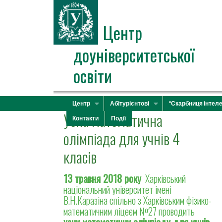
Центр
доуніверситетської
освіти
Центр
Абітурієнтові
"Скарбниця інтеле
Усна математична
Контакти
Події
олімпіада для учнів 4
класів
13 травня 2018 року
Харківський
національний університет імені
В.Н.Каразіна спільно з Харківським фізико-
математичним ліцеєм №27 проводить